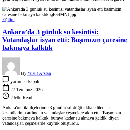
Feyza
Altun…
için
Eğitim
Ankara’da 3 günlük su kesintisi:
Vatandaşlar isyan etti: Başımızın çaresine
bakmaya kalktık
By
Yusuf Arslan
Ankara’da
yorumlar kapalı
3
günlük
27 Temmuz 2026
su
2 Min Read
kesintisi:
Vatandaşlar
Ankara'nın iki ilçelerinde 3 gündür sürdüğü iddia edilen su
isyan
kesintilerinin ardından vatandaşlar çeşmelere akın etti. 'Başımızın
etti:
çaresine bakmaya kalktık, buraya kadar su almaya geldik' diyen
Başımızın
vatandaşlar, çeşmelerde kuyruk oluşturdu.
çaresine