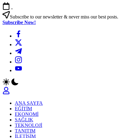
Skip
-
to
content
Subscribe to our newsletter & never miss our best posts.
Subscribe Now!
https://www.facebook.com/
https://twitter.com/
https://t.me/
https://www.instagram.com/
https://youtube.com/
ANA SAYFA
EĞİTİM
EKONOMİ
SAĞLIK
TEKNOLOJİ
TANITIM
İLETİŞİM