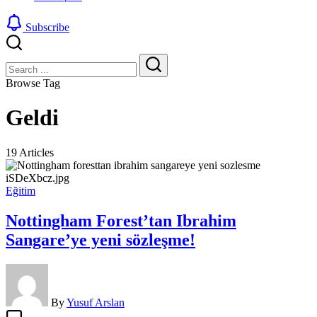
Subscribe
Close
Search
Search
Browse Tag
Geldi
19 Articles
Eğitim
Nottingham Forest’tan Ibrahim
Sangare’ye yeni sözleşme!
By
Yusuf Arslan
Nottingham