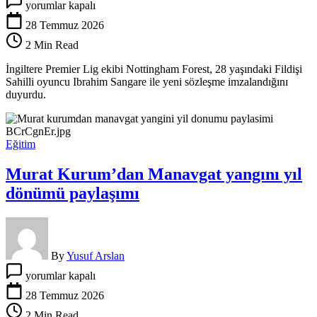
yorumlar kapalı
Forest’tan
Ibrahim
28 Temmuz 2026
Sangare’ye
2 Min Read
yeni
sözleşme!
İngiltere Premier Lig ekibi Nottingham Forest, 28 yaşındaki Fildişi
için
Sahilli oyuncu Ibrahim Sangare ile yeni sözleşme imzalandığını
duyurdu.
Eğitim
Murat Kurum’dan Manavgat yangını yıl
dönümü paylaşımı
By
Yusuf Arslan
Murat
yorumlar kapalı
Kurum’dan
Manavgat
28 Temmuz 2026
yangını
2 Min Read