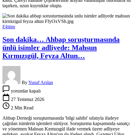
kaldı. Çareyi mahalle çeşmelerinde arayan vatandaşlar bidonlarla su
döküldü,
taşırken, uzun kuyruklar oluştu.
uzun
kuyruklar
oluştu
için
Eğitim
Son dakika… Ahbap soruşturmasında
ünlü isimler adliyede: Mahsun
Kırmızıgül, Feyza Altun…
By
Yusuf Arslan
Son
yorumlar kapalı
dakika…
Ahbap
27 Temmuz 2026
soruşturmasında
2 Min Read
ünlü
isimler
Ahbap Derneği soruşturmasında 'bilgi sahibi' sıfatıyla ifadeye
adliyede:
çağrılan isimlerin işlemleri sürüyor. Soruşturma kapsamında sanatçı
Mahsun
ve yönetmen Mahsun Kırmızıgül ifade vermek üzere adliyeye
Kırmızıgül,
gelirken, avukat Feyza Altun'un da ifadesi alındı. Gazeteci Uğur…