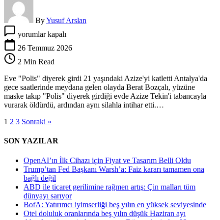
By
Yusuf Arslan
Eve
yorumlar kapalı
“Polis”
diyerek
26 Temmuz 2026
girdi
2 Min Read
21
yaşındaki
Eve "Polis" diyerek girdi 21 yaşındaki Azize'yi katletti Antalya'da
Azize’yi
gece saatlerinde meydana gelen olayda Berat Bozçalı, yüzüne
katletti
maske takıp "Polis" diyerek girdiği evde Azize Tekin'i tabancayla
için
vurarak öldürdü, ardından aynı silahla intihar etti.…
1
2
3
Sonraki »
SON YAZILAR
OpenAI’ın İlk Cihazı için Fiyat ve Tasarım Belli Oldu
Trump’tan Fed Başkanı Warsh’a: Faiz kararı tamamen ona
bağlı değil
ABD ile ticaret gerilimine rağmen artış: Çin malları tüm
dünyayı sarıyor
BofA: Yatırımcı iyimserliği beş yılın en yüksek seviyesinde
Otel doluluk oranlarında beş yılın düşük Haziran ayı