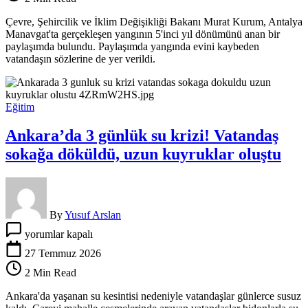
yıl
dönümü
Çevre, Şehircilik ve İklim Değişikliği Bakanı Murat Kurum, Antalya
paylaşımı
Manavgat'ta gerçekleşen yangının 5'inci yıl dönümünü anan bir
için
paylaşımda bulundu. Paylaşımda yangında evini kaybeden
vatandaşın sözlerine de yer verildi.
Eğitim
Ankara’da 3 günlük su krizi! Vatandaş
sokağa döküldü, uzun kuyruklar oluştu
By
Yusuf Arslan
Ankara’da
yorumlar kapalı
3
günlük
27 Temmuz 2026
su
2 Min Read
krizi!
Vatandaş
Ankara'da yaşanan su kesintisi nedeniyle vatandaşlar günlerce susuz
sokağa