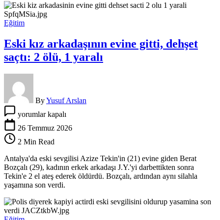
bakmaya
kalktık
için
Eğitim
Eski kız arkadaşının evine gitti, dehşet
saçtı: 2 ölü, 1 yaralı
By
Yusuf Arslan
Eski
yorumlar kapalı
kız
arkadaşının
26 Temmuz 2026
evine
2 Min Read
gitti,
dehşet
Antalya'da eski sevgilisi Azize Tekin'in (21) evine giden Berat
saçtı:
Bozçalı (29), kadının erkek arkadaşı J.Y.'yi darbettikten sonra
2
Tekin'e 2 el ateş ederek öldürdü. Bozçalı, ardından aynı silahla
ölü,
yaşamına son verdi.
1
yaralı
için
Eğitim