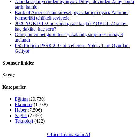
Altında taşlar yerinden oynuyor: Dünya devinden 22 ay sonra
tarihi hamle
Bank of America’dan küresel piyasalar için uyarı: Yatırımcı
iyimserliği tehlikeli seviyede
2026 YÖKDİL/2 ne zaman, saat kaçta? YÖKDİL/2 sınavı
kaç dakika, kaç soru?
Güneş’in en net görüntüsü yakalandı, sır perdesi nihayet
aralandı
PS5 Pro için PSSR 2.0 Güncellemesi Yolda: Tüm Oyunlara
Geliyor
Sponsor linkler
Sayaç
Kategoriler
Eğitim
(29.730)
Ekonomi
(1.738)
Haber
(7.506)
Sağlık
(2.060)
Teknoloji
(422)
Office Lisans Satın Al