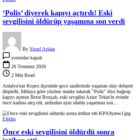
‘Polis’ diyerek kapıyı açtırdı! Eski
sevgilisini öldürüp yaşamına son verdi
By
Yusuf Arslan
‘Polis’
yorumlar kapalı
diyerek
kapıyı
26 Temmuz 2026
açtırdı!
2 Min Read
Eski
sevgilisini
Antalya'nın Kepez ilçesinde gece saatlerinde yaşanan olay dehşete
öldürüp
düşürdü. İddiaya göre yüzüne maske takarak "Polis" diye bağırıp
yaşamına
kapıyı açtıran Berat Bozçalı, eski sevgilisi Azize Tekin'in evinde
son
önce kadına ateş etti, ardından aynı silahla yaşamına son…
verdi
için
Eğitim
Önce eski sevgilisini öldürdü sonra