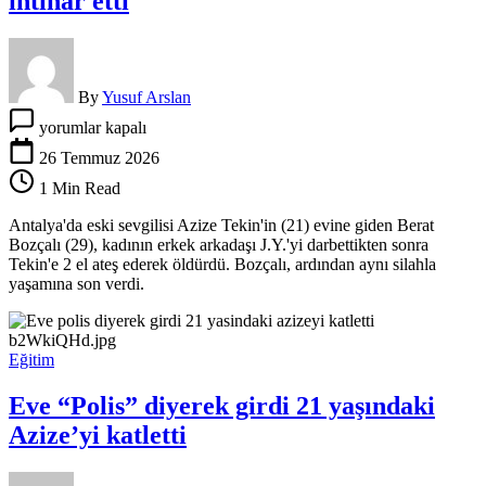
intihar etti
By
Yusuf Arslan
Önce
yorumlar kapalı
eski
sevgilisini
26 Temmuz 2026
öldürdü
1 Min Read
sonra
intihar
Antalya'da eski sevgilisi Azize Tekin'in (21) evine giden Berat
etti
Bozçalı (29), kadının erkek arkadaşı J.Y.'yi darbettikten sonra
için
Tekin'e 2 el ateş ederek öldürdü. Bozçalı, ardından aynı silahla
yaşamına son verdi.
Eğitim
Eve “Polis” diyerek girdi 21 yaşındaki
Azize’yi katletti