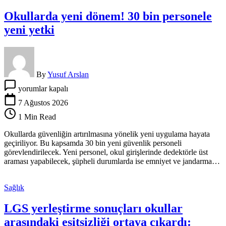
için
Okullarda yeni dönem! 30 bin personele
yeni yetki
By
Yusuf Arslan
Okullarda
yorumlar kapalı
yeni
dönem!
7 Ağustos 2026
30
1 Min Read
bin
personele
Okullarda güvenliğin artırılmasına yönelik yeni uygulama hayata
yeni
geçiriliyor. Bu kapsamda 30 bin yeni güvenlik personeli
yetki
görevlendirilecek. Yeni personel, okul girişlerinde dedektörle üst
için
araması yapabilecek, şüpheli durumlarda ise emniyet ve jandarma…
Sağlık
LGS yerleştirme sonuçları okullar
arasındaki eşitsizliği ortaya çıkardı: