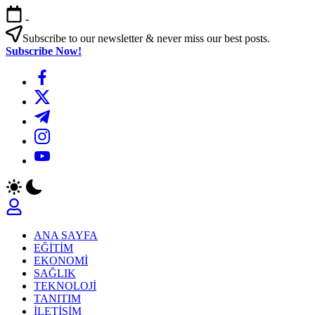
Skip
-
to
content
Subscribe to our newsletter & never miss our best posts.
Subscribe Now!
https://www.facebook.com/
https://twitter.com/
https://t.me/
https://www.instagram.com/
https://youtube.com/
ANA SAYFA
EĞİTİM
EKONOMİ
SAĞLIK
TEKNOLOJİ
TANITIM
İLETİŞİM