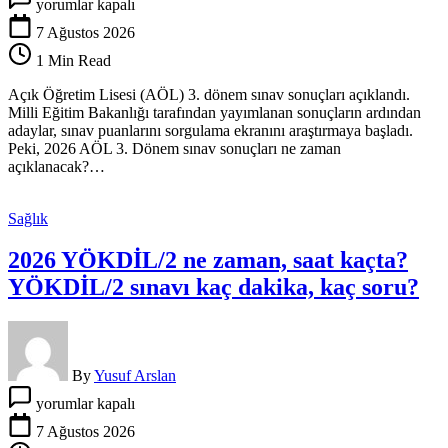
yorumlar kapalı
AÖL
3.
7 Ağustos 2026
Dönem
1 Min Read
sınav
sonuçları
Açık Öğretim Lisesi (AÖL) 3. dönem sınav sonuçları açıklandı.
ne
Milli Eğitim Bakanlığı tarafından yayımlanan sonuçların ardından
zaman
adaylar, sınav puanlarını sorgulama ekranını araştırmaya başladı.
açıklanacak?
Peki, 2026 AÖL 3. Dönem sınav sonuçları ne zaman
Açık
açıklanacak?…
Öğretim
Lisesi
sınav
Sağlık
sonuçları
nasıl
2026 YÖKDİL/2 ne zaman, saat kaçta?
ve
nereden
YÖKDİL/2 sınavı kaç dakika, kaç soru?
öğrenilir?
için
By
Yusuf Arslan
2026
yorumlar kapalı
YÖKDİL/2
ne
7 Ağustos 2026
zaman,