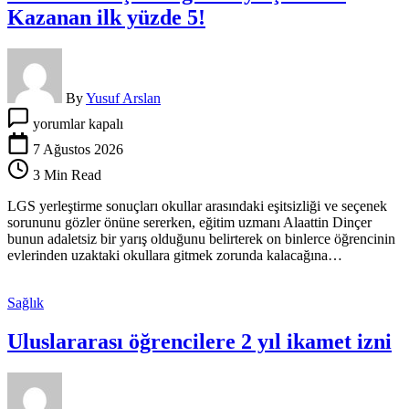
Kazanan ilk yüzde 5!
By
Yusuf Arslan
LGS
yorumlar kapalı
yerleştirme
sonuçları
7 Ağustos 2026
okullar
3 Min Read
arasındaki
eşitsizliği
LGS yerleştirme sonuçları okullar arasındaki eşitsizliği ve seçenek
ortaya
sorununu gözler önüne sererken, eğitim uzmanı Alaattin Dinçer
çıkardı:
bunun adaletsiz bir yarış olduğunu belirterek on binlerce öğrencinin
Kazanan
evlerinden uzaktaki okullara gitmek zorunda kalacağına…
ilk
yüzde
5!
Sağlık
için
Uluslararası öğrencilere 2 yıl ikamet izni