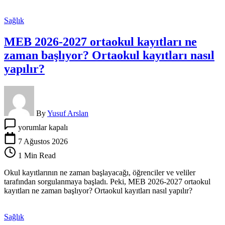
Sağlık
MEB 2026-2027 ortaokul kayıtları ne
zaman başlıyor? Ortaokul kayıtları nasıl
yapılır?
By
Yusuf Arslan
MEB
yorumlar kapalı
2026-
2027
7 Ağustos 2026
ortaokul
1 Min Read
kayıtları
ne
Okul kayıtlarının ne zaman başlayacağı, öğrenciler ve veliler
zaman
tarafından sorgulanmaya başladı. Peki, MEB 2026-2027 ortaokul
başlıyor?
kayıtları ne zaman başlıyor? Ortaokul kayıtları nasıl yapılır?
Ortaokul
kayıtları
nasıl
Sağlık
yapılır?