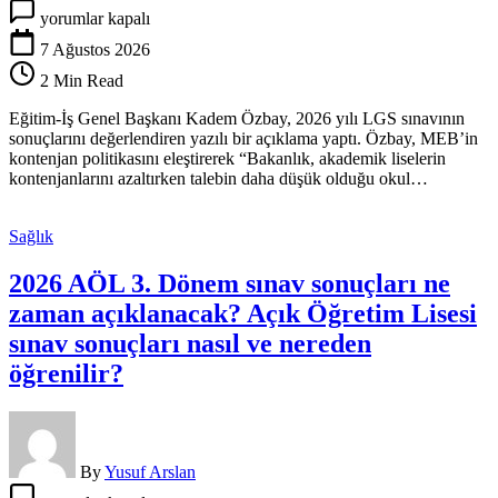
Eğitim-
yorumlar kapalı
İş
Genel
7 Ağustos 2026
Başkanı
2 Min Read
Özbay’dan
LGS
Eğitim-İş Genel Başkanı Kadem Özbay, 2026 yılı LGS sınavının
değerlendirmesi:
sonuçlarını değerlendiren yazılı bir açıklama yaptı. Özbay, MEB’in
‘Eğitim
kontenjan politikasını eleştirerek “Bakanlık, akademik liselerin
planlaması
kontenjanlarını azaltırken talebin daha düşük olduğu okul…
siyasi
ve
ideolojik
Sağlık
tercihlerle
yapılıyor’
2026 AÖL 3. Dönem sınav sonuçları ne
için
zaman açıklanacak? Açık Öğretim Lisesi
sınav sonuçları nasıl ve nereden
öğrenilir?
By
Yusuf Arslan
2026