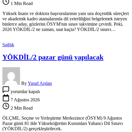
1 Min Read
saat
kaçta?
Yüksek lisans ve doktora başvurularının yanı sıra doçentlik süreçleri
YÖKDİL/2
ve akademik kadro atamalarında dil yeterliliğini belgelemek isteyen
sınavı
binlerce aday, gözlerini ÖSYM'nin sınav takvimine çevirdi. Peki,
kaç
2026 YÖKDİL/2 ne zaman, saat kaçta? YÖKDİL/2 sınavı…
dakika,
kaç
soru?
Sağlık
için
YÖKDİL/2 pazar günü yapılacak
By
Yusuf Arslan
YÖKDİL/2
yorumlar kapalı
pazar
günü
7 Ağustos 2026
yapılacak
2 Min Read
için
ÖLÇME, Seçme ve Yerleştirme Merkezince (ÖSYM) 9 Ağustos
Pazar günü 81 ilde Yükseköğretim Kurumları Yabancı Dil Sınavı
(YÖKDİL/2) gerçekleştirilecek.