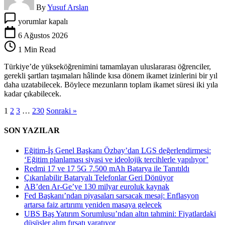
By
Yusuf Arslan
Uluslararası
yorumlar kapalı
öğrencilere
2
6 Ağustos 2026
yıl
1 Min Read
ikamet
izni
Türkiye’de yükseköğrenimini tamamlayan uluslararası öğrenciler,
için
gerekli şartları taşımaları hâlinde kısa dönem ikamet izinlerini bir yıl
daha uzatabilecek. Böylece mezunların toplam ikamet süresi iki yıla
kadar çıkabilecek.
1
2
3
…
230
Sonraki »
SON YAZILAR
Eğitim-İş Genel Başkanı Özbay’dan LGS değerlendirmesi:
‘Eğitim planlaması siyasi ve ideolojik tercihlerle yapılıyor’
Redmi 17 ve 17 5G 7.500 mAh Batarya ile Tanıtıldı
Çıkarılabilir Bataryalı Telefonlar Geri Dönüyor
AB’den Ar-Ge’ye 130 milyar euroluk kaynak
Fed Başkanı’ndan piyasaları sarsacak mesaj: Enflasyon
artarsa faiz artırımı yeniden masaya gelecek
UBS Baş Yatırım Sorumlusu’ndan altın tahmini: Fiyatlardaki
düşüşler alım fırsatı yaratıyor