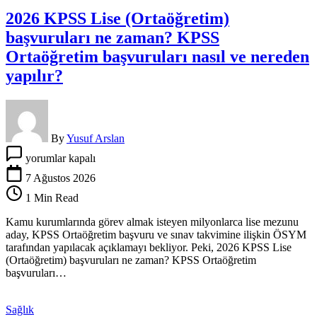
için
2026 KPSS Lise (Ortaöğretim)
başvuruları ne zaman? KPSS
Ortaöğretim başvuruları nasıl ve nereden
yapılır?
By
Yusuf Arslan
2026
yorumlar kapalı
KPSS
Lise
7 Ağustos 2026
(Ortaöğretim)
1 Min Read
başvuruları
ne
Kamu kurumlarında görev almak isteyen milyonlarca lise mezunu
zaman?
aday, KPSS Ortaöğretim başvuru ve sınav takvimine ilişkin ÖSYM
KPSS
tarafından yapılacak açıklamayı bekliyor. Peki, 2026 KPSS Lise
Ortaöğretim
(Ortaöğretim) başvuruları ne zaman? KPSS Ortaöğretim
başvuruları
başvuruları…
nasıl
ve
nereden
Sağlık
yapılır?