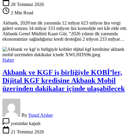
ilk
28 Temmuz 2026
yarısında
2 Min Read
ekonomiye
2,9
Akbank, 2026'nın ilk yarısında 12 milyar 623 milyon lira vergi
trilyon
gideri sonrası 34 milyar 333 milyon lira konsolide net kâr elde etti.
lira
Akbank Genel Müdürü Kaan Gür, “2026 yılının ilk yarısında
kredi
ekonomimize sağladığımız kredi desteğini 2 trilyon 233 milyar…
desteği
için
Haber
Akbank ve KGF iş birliğiyle KOBİ’ler,
Dijital KGF kredisine Akbank Mobil
üzerinden dakikalar içinde ulaşabilecek
By
Yusuf Arslan
Akbank
yorumlar kapalı
ve
KGF
21 Temmuz 2026