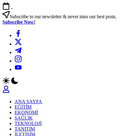
Skip
-
to
content
Subscribe to our newsletter & never miss our best posts.
Subscribe Now!
https://www.facebook.com/
https://twitter.com/
https://t.me/
https://www.instagram.com/
https://youtube.com/
ANA SAYFA
EĞİTİM
EKONOMİ
SAĞLIK
TEKNOLOJİ
TANITIM
İLETİŞİM