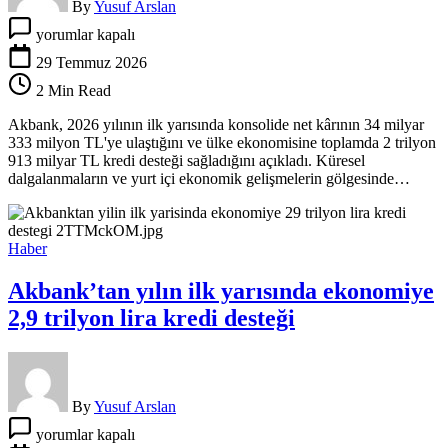
By
Yusuf Arslan
Akbank’tan
yorumlar kapalı
Türk
ekonomisine
29 Temmuz 2026
2026’nın
2 Min Read
ilk
yarısında
Akbank, 2026 yılının ilk yarısında konsolide net kârının 34 milyar
2
333 milyon TL'ye ulaştığını ve ülke ekonomisine toplamda 2 trilyon
trilyon
913 milyar TL kredi desteği sağladığını açıkladı. Küresel
913
dalgalanmaların ve yurt içi ekonomik gelişmelerin gölgesinde…
milyar
TL
kredi
desteği
Haber
için
Akbank’tan yılın ilk yarısında ekonomiye
2,9 trilyon lira kredi desteği
By
Yusuf Arslan
Akbank’tan
yorumlar kapalı
yılın