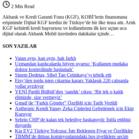
iş
2 Min Read
birliğiyle
KOBİ’ler,
Akbank ve Kredi Garanti Fonu (KGF), KOBİ’lerin finansmana
Dijital
erişiminde Dijital KGF kredisi ile Türkiye’de bir ilke imza attı. Artık
KGF
KGF kefaletli kredi başvurusu ve kullandırımı ilk kez uçtan uca
kredisine
dijital olarak Akbank Mobil üzerinden dakikalar içinde…
Akbank
Mobil
SON YAZILAR
üzerinden
dakikalar
Vatan aynı, kan aynı, hak farklı
içinde
Uzmandan kaplıcalarda hijyen uyarısı: ‘Kullanım mutlaka
ulaşabilecek
doktor kontrolünde başlamalı’
için
Sinem Dedetaş, Sibel Tan Çetinkaya’yı tebrik etti
Etsy’den toplu işten çıkarma kararı: Yaklaşık 220 çalışanla
yollar ayrılıyor
YENİ Partili Bülbül’den ‘sandık’ çıkışı: ‘Bir tek o kaldı
elimizde, size vermeyiz’
Gmail’de “Farklı Gönder” Özelliği için Tarih Verildi
Anthropic Kendi Yapay Zeka Çiplerini Geliştirmek için Ekip
Kuruyor
Şehrin CHP’de kalan tek belediye başkanıydı: İstifa ettiğini
duyurdu
Kia EV2 Türkiye Yolcusu: İşte Beklenen Fiyat ve Özellikler
TBMM’de ihtisas komisyonlarındaki boş üyeliklere seçim