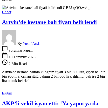
heyelan
yaşanmadan
önlem
Haber
alınmalı”
için
Artvin’de kestane balı fiyatı belirlendi
By
Yusuf Arslan
Artvin’de
yorumlar kapalı
kestane
balı
10 Temmuz 2026
fiyatı
2 Min Read
belirlendi
için
Artvin'de kestane balının kilogram fiyatı 3 bin 500 lira, çiçek balının
bin 900 lira, orman gülü balının 2 bin 600 lira, ıhlamur balı ise 2 bin
lira olarak belirledi.
Eğitim
AKP’li vekil isyan etti: ‘Ya yapın ya da