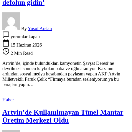
defolun gidin’
By
Yusuf Arslan
AKP’li
yorumlar kapalı
vekil
isyan
15 Haziran 2026
etti:
2 Min Read
‘Ya
yapın
Artvin’de, içinde bulundukları kamyonetin Şavşat Deresi’ne
ya
devrilmesi sonucu kaybolan baba ve oğlu aranıyor. Kazanın
da
ardından sosyal medya hesabından paylaşım yapan AKP Artvin
defolun
Milletvekili Faruk Çelik “Firmaya buradan sesleniyorum ya bu
gidin’
barajları yapın…
için
Haber
Artvin’de Kullanılmayan Tünel Mantar
Üretim Merkezi Oldu