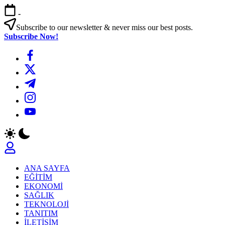
Skip
-
to
content
Subscribe to our newsletter & never miss our best posts.
Subscribe Now!
https://www.facebook.com/
https://twitter.com/
https://t.me/
https://www.instagram.com/
https://youtube.com/
ANA SAYFA
EĞİTİM
EKONOMİ
SAĞLIK
TEKNOLOJİ
TANITIM
İLETİŞİM