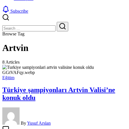
Subscribe
Close
Search
Search
Browse Tag
Artvin
8 Articles
Eğitim
Türkiye şampiyonları Artvin Valisi’ne
konuk oldu
By
Yusuf Arslan
Türkiye