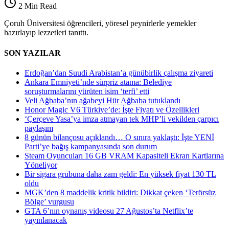
2 Min Read
Tanıttı
için
Çoruh Üniversitesi öğrencileri, yöresel peynirlerle yemekler
hazırlayıp lezzetleri tanıttı.
SON YAZILAR
Erdoğan’dan Suudi Arabistan’a günübirlik çalışma ziyareti
Ankara Emniyeti’nde sürpriz atama: Belediye
soruşturmalarını yürüten isim ‘terfi’ etti
Veli Ağbaba’nın ağabeyi Hür Ağbaba tutuklandı
Honor Magic V6 Türkiye’de: İşte Fiyatı ve Özellikleri
‘Çerçeve Yasa’ya imza atmayan tek MHP’li vekilden çarpıcı
paylaşım
8 günün bilançosu açıklandı… O sınıra yaklaştı: İşte YENİ
Parti’ye bağış kampanyasında son durum
Steam Oyuncuları 16 GB VRAM Kapasiteli Ekran Kartlarına
Yöneliyor
Bir sigara grubuna daha zam geldi: En yüksek fiyat 130 TL
oldu
MGK’den 8 maddelik kritik bildiri: Dikkat çeken ‘Terörsüz
Bölge’ vurgusu
GTA 6’nın oynanış videosu 27 Ağustos’ta Netflix’te
yayınlanacak