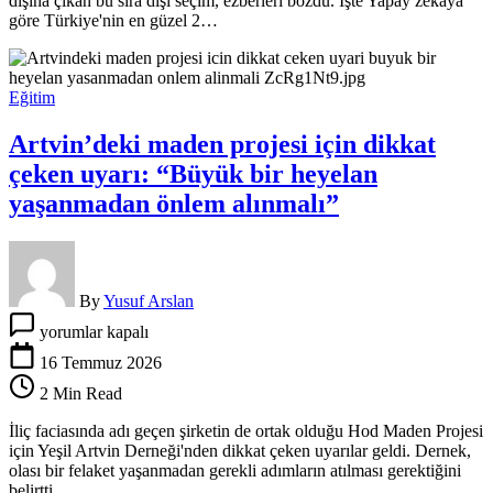
dışına çıkan bu sıra dışı seçim, ezberleri bozdu. İşte Yapay zekâya
Tüm
göre Türkiye'nin en güzel 2…
ezberleri
bozdu
için
Eğitim
Artvin’deki maden projesi için dikkat
çeken uyarı: “Büyük bir heyelan
yaşanmadan önlem alınmalı”
By
Yusuf Arslan
Artvin’deki
yorumlar kapalı
maden
projesi
16 Temmuz 2026
için
2 Min Read
dikkat
çeken
İliç faciasında adı geçen şirketin de ortak olduğu Hod Maden Projesi
uyarı:
için Yeşil Artvin Derneği'nden dikkat çeken uyarılar geldi. Dernek,
“Büyük
olası bir felaket yaşanmadan gerekli adımların atılması gerektiğini
bir
belirtti.