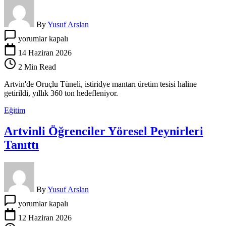
By
Yusuf Arslan
Artvin’de
yorumlar kapalı
Kullanılmayan
Tünel
14 Haziran 2026
Mantar
2 Min Read
Üretim
Merkezi
Artvin'de Oruçlu Tüneli, istiridye mantarı üretim tesisi haline
Oldu
getirildi, yıllık 360 ton hedefleniyor.
için
Eğitim
Artvinli Öğrenciler Yöresel Peynirleri
Tanıttı
By
Yusuf Arslan
Artvinli
yorumlar kapalı
Öğrenciler
Yöresel
12 Haziran 2026
Peynirleri