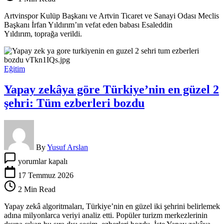
acı
günü
Artvinspor Kulüp Başkanı ve Artvin Ticaret ve Sanayi Odası Meclis
için
Başkanı İrfan Yıldırım’ın vefat eden babası Esaleddin
Yıldırım, toprağa verildi.
Eğitim
Yapay zekâya göre Türkiye’nin en güzel 2
şehri: Tüm ezberleri bozdu
By
Yusuf Arslan
Yapay
yorumlar kapalı
zekâya
göre
17 Temmuz 2026
Türkiye’nin
2 Min Read
en
güzel
Yapay zekâ algoritmaları, Türkiye’nin en güzel iki şehrini belirlemek
2
adına milyonlarca veriyi analiz etti. Popüler turizm merkezlerinin
şehri: