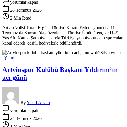
yorumlar kapalı
şampiyonları
Artvin
28 Temmuz 2026
Valisi’ne
2 Min Read
konuk
oldu
Artvin Valisi Turan Ergün, Türkiye Karate Federasyonu'nca 11
için
Temmuz da Samsun’da düzenlenen Türkiye Ümit, Genç ve U-21
Yaş Altı Karate Şampiyonasında Türkiye şampiyonu olan sporcuları
kabul ederek, çeşitli hediyelerle ödüllendirdi.
Eğitim
Artvinspor Kulübü Başkanı Yıldırım’ın
acı günü
By
Yusuf Arslan
Artvinspor
yorumlar kapalı
Kulübü
Başkanı
24 Temmuz 2026
Yıldırım’ın
1 Min Read