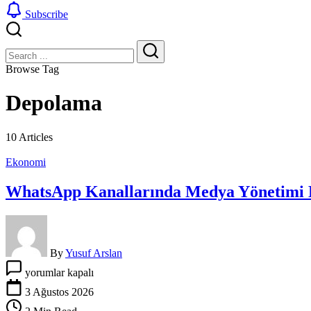
Subscribe
Close
Search
Search
Browse Tag
Depolama
10 Articles
Ekonomi
WhatsApp Kanallarında Medya Yönetimi 
By
Yusuf Arslan
WhatsApp
yorumlar kapalı
Kanallarında
Medya
3 Ağustos 2026
Yönetimi