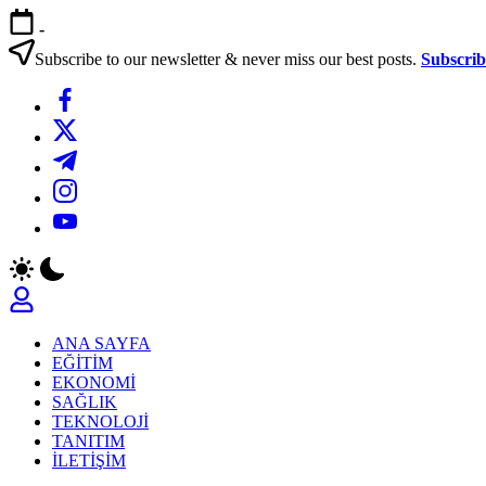
Skip
-
to
content
Subscribe to our newsletter & never miss our best posts.
Subscri
https://www.facebook.com/
https://twitter.com/
https://t.me/
https://www.instagram.com/
https://youtube.com/
ANA SAYFA
EĞİTİM
EKONOMİ
SAĞLIK
TEKNOLOJİ
TANITIM
İLETİŞİM