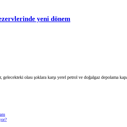
rezervlerinde yeni dönem
gelecekteki olası şoklara karşı yerel petrol ve doğalgaz depolama kapasi
anı
yor?