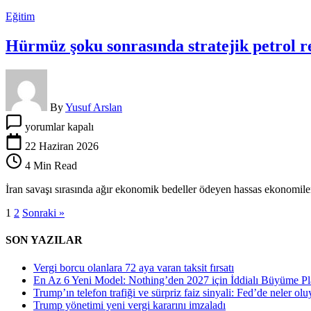
kapanıyor
Eğitim
için
Hürmüz şoku sonrasında stratejik petrol 
By
Yusuf Arslan
Hürmüz
yorumlar kapalı
şoku
sonrasında
22 Haziran 2026
stratejik
4 Min Read
petrol
rezervlerinde
İran savaşı sırasında ağır ekonomik bedeller ödeyen hassas ekonomiler, 
yeni
dönem
1
2
Sonraki »
için
SON YAZILAR
Vergi borcu olanlara 72 aya varan taksit fırsatı
En Az 6 Yeni Model: Nothing’den 2027 için İddialı Büyüme Pl
Trump’ın telefon trafiği ve sürpriz faiz sinyali: Fed’de neler olu
Trump yönetimi yeni vergi kararını imzaladı