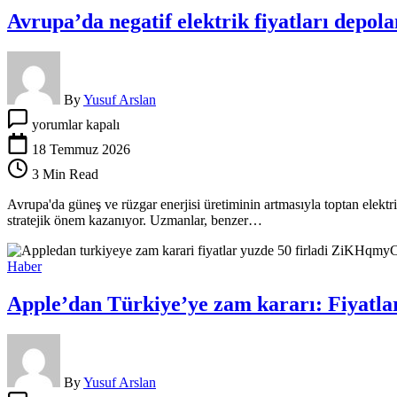
için
Avrupa’da negatif elektrik fiyatları depol
By
Yusuf Arslan
Avrupa’da
yorumlar kapalı
negatif
elektrik
18 Temmuz 2026
fiyatları
3 Min Read
depolama
yatırımlarını
Avrupa'da güneş ve rüzgar enerjisi üretiminin artmasıyla toptan elektrik
hızlandırıyor
stratejik önem kazanıyor. Uzmanlar, benzer…
için
Haber
Apple’dan Türkiye’ye zam kararı: Fiyatlar
By
Yusuf Arslan