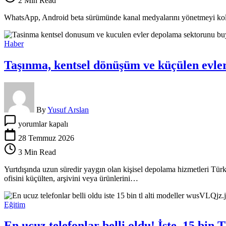
2 Min Read
Kolaylaşıyor
için
WhatsApp, Android beta sürümünde kanal medyalarını yönetmeyi kolay
Haber
Taşınma, kentsel dönüşüm ve küçülen evler
By
Yusuf Arslan
Taşınma,
yorumlar kapalı
kentsel
dönüşüm
28 Temmuz 2026
ve
3 Min Read
küçülen
evler
Yurtdışında uzun süredir yaygın olan kişisel depolama hizmetleri Türki
depolama
ofisini küçülten, arşivini veya ürünlerini…
sektörünü
büyüttü,
aylık
Eğitim
ücretler
2
En ucuz telefonlar belli oldu! İşte, 15 bin