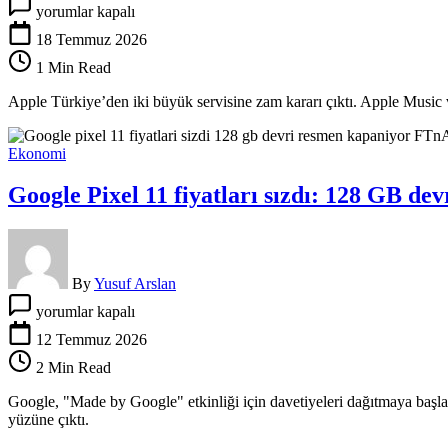
Apple’dan
yorumlar kapalı
Türkiye’ye
zam
18 Temmuz 2026
kararı:
1 Min Read
Fiyatlar
yüzde
Apple Türkiye’den iki büyük servisine zam kararı çıktı. Apple Music 
50
fırladı
için
Ekonomi
Google Pixel 11 fiyatları sızdı: 128 GB de
By
Yusuf Arslan
Google
yorumlar kapalı
Pixel
11
12 Temmuz 2026
fiyatları
2 Min Read
sızdı:
128
Google, "Made by Google" etkinliği için davetiyeleri dağıtmaya başla
GB
yüzüne çıktı.
devri
resmen