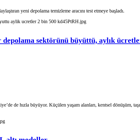
laştıran yeni depolama temizleme aracını test etmeye başladı.
 depolama sektörünü büyüttü, aylık ücretle
ye’de de hızla büyüyor. Küçülen yaşam alanları, kentsel dönüşüm, taşınm
 TL altı modeller…