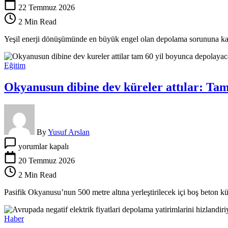
krizine
22 Temmuz 2026
teknik
2 Min Read
çözüm:
Batarya
Yeşil enerji dönüşümünde en büyük engel olan depolama sorununa karş
depolama
tesisleri
neden
Eğitim
kritik?
için
Okyanusun dibine dev küreler attılar: Ta
By
Yusuf Arslan
Okyanusun
yorumlar kapalı
dibine
dev
20 Temmuz 2026
küreler
2 Min Read
attılar:
Tam
Pasifik Okyanusu’nun 500 metre altına yerleştirilecek içi boş beton kü
60
yıl
boyunca
Haber
depolayacak