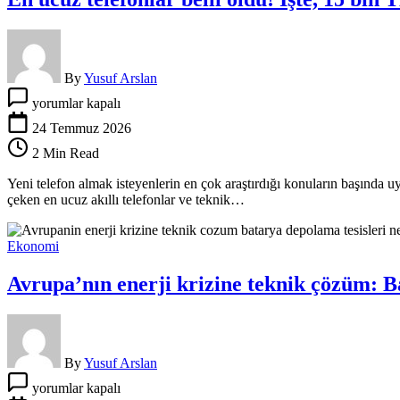
bin
500
TL’den
başlıyor
için
By
Yusuf Arslan
En
yorumlar kapalı
ucuz
telefonlar
24 Temmuz 2026
belli
2 Min Read
oldu!
İşte,
Yeni telefon almak isteyenlerin en çok araştırdığı konuların başında uy
15
çeken en ucuz akıllı telefonlar ve teknik…
bin
TL
altı
Ekonomi
modeller…
için
Avrupa’nın enerji krizine teknik çözüm: B
By
Yusuf Arslan
Avrupa’nın
yorumlar kapalı
enerji