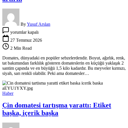
By
Yusuf Arslan
Domateslerin
yorumlar kapalı
yanına
ne
27 Temmuz 2026
ekilebilir?
2 Min Read
Pestisiti
azaltıyor:
Domates, dünyadaki en popüler sebzelerdendir. Boyut, ağırlık, renk,
Biberi
tat bakımından farklılık gösteren domateslerin en küçüğü yaklaşık 2
seçip
santim çapında ve en büyüğü 1,5 kilo kadardır. Bu meyveler kırmızı,
verimi
siyah, sarı renkli olabilir. Peki ama domatesler…
artırın
için
Haber
Çin domatesi tartışma yarattı: Etiket
başka, içerik başka