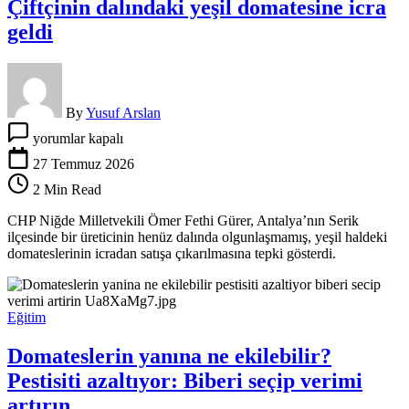
Çiftçinin dalındaki yeşil domatesine icra
geldi
By
Yusuf Arslan
Çiftçinin
yorumlar kapalı
dalındaki
yeşil
27 Temmuz 2026
domatesine
2 Min Read
icra
geldi
CHP Niğde Milletvekili Ömer Fethi Gürer, Antalya’nın Serik
için
ilçesinde bir üreticinin henüz dalında olgunlaşmamış, yeşil haldeki
domateslerinin icradan satışa çıkarılmasına tepki gösterdi.
Eğitim
Domateslerin yanına ne ekilebilir?
Pestisiti azaltıyor: Biberi seçip verimi
artırın