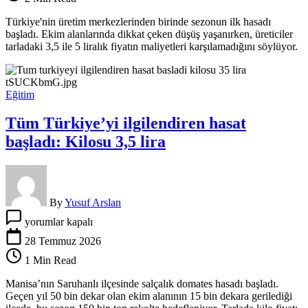
Üretici
fiyatlardan
Türkiye'nin üretim merkezlerinden birinde sezonun ilk hasadı
memnun
başladı. Ekim alanlarında dikkat çeken düşüş yaşanırken, üreticiler
değil
tarladaki 3,5 ile 5 liralık fiyatın maliyetleri karşılamadığını söylüyor.
için
Eğitim
Tüm Türkiye’yi ilgilendiren hasat
başladı: Kilosu 3,5 lira
By
Yusuf Arslan
Tüm
yorumlar kapalı
Türkiye’yi
ilgilendiren
28 Temmuz 2026
hasat
1 Min Read
başladı:
Kilosu
Manisa’nın Saruhanlı ilçesinde salçalık domates hasadı başladı.
3,5
Geçen yıl 50 bin dekar olan ekim alanının 15 bin dekara gerilediği
lira