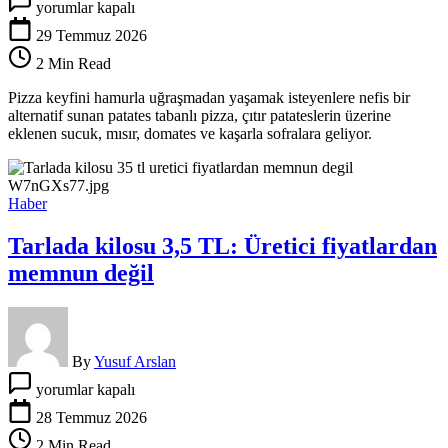
yorumlar kapalı
açmadan
hazırlanan
29 Temmuz 2026
pratik
2 Min Read
lezzet:
Patates
Pizza keyfini hamurla uğraşmadan yaşamak isteyenlere nefis bir
tabanlı
alternatif sunan patates tabanlı pizza, çıtır patateslerin üzerine
pizza
eklenen sucuk, mısır, domates ve kaşarla sofralara geliyor.
tarifi
için
Haber
Tarlada kilosu 3,5 TL: Üretici fiyatlardan
memnun değil
By
Yusuf Arslan
Tarlada
yorumlar kapalı
kilosu
3,5
28 Temmuz 2026
TL:
2 Min Read