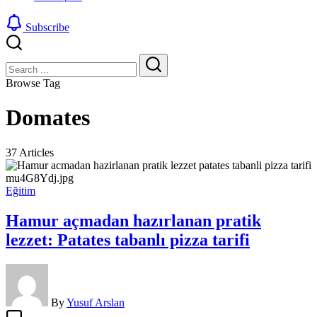
Subscribe
Close
Search
Search
Browse Tag
Domates
37 Articles
Eğitim
Hamur açmadan hazırlanan pratik
lezzet: Patates tabanlı pizza tarifi
By
Yusuf Arslan
Hamur