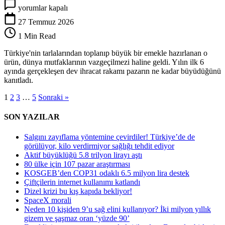
Türkiye’nin
yorumlar kapalı
lezzeti
dünyayı
27 Temmuz 2026
fethetti:
1 Min Read
91
ülkeye
Türkiye'nin tarlalarından toplanıp büyük bir emekle hazırlanan o
kapış
ürün, dünya mutfaklarının vazgeçilmezi haline geldi. Yılın ilk 6
kapış
ayında gerçekleşen dev ihracat rakamı pazarın ne kadar büyüdüğünü
satılıyor
kanıtladı.
için
1
2
3
…
5
Sonraki »
SON YAZILAR
Salgını zayıflama yöntemine çevirdiler! Türkiye’de de
görülüyor, kilo verdirmiyor sağlığı tehdit ediyor
Aktif büyüklüğü 5.8 trilyon lirayı aştı
80 ülke için 107 pazar araştırması
KOSGEB’den COP31 odaklı 6.5 milyon lira destek
Çiftçilerin internet kullanımı katlandı
Dizel krizi bu kış kapıda bekliyor!
SpaceX morali
Neden 10 kişiden 9’u sağ elini kullanıyor? İki milyon yıllık
gizem ve şaşmaz oran ‘yüzde 90’