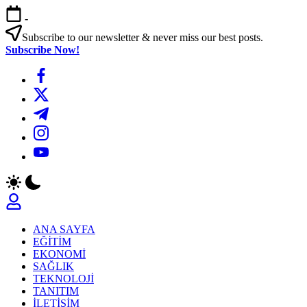
Skip
-
to
content
Subscribe to our newsletter & never miss our best posts.
Subscribe Now!
https://www.facebook.com/
https://twitter.com/
https://t.me/
https://www.instagram.com/
https://youtube.com/
ANA SAYFA
EĞİTİM
EKONOMİ
SAĞLIK
TEKNOLOJİ
TANITIM
İLETİŞİM