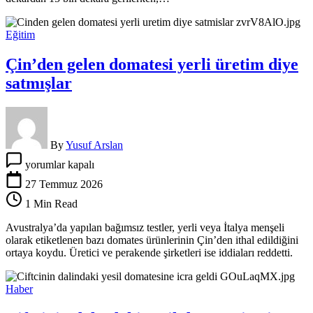
düşünce
çiftçi
isyan
Eğitim
etti
için
Çin’den gelen domatesi yerli üretim diye
satmışlar
By
Yusuf Arslan
Çin’den
yorumlar kapalı
gelen
domatesi
27 Temmuz 2026
yerli
1 Min Read
üretim
diye
Avustralya’da yapılan bağımsız testler, yerli veya İtalya menşeli
satmışlar
olarak etiketlenen bazı domates ürünlerinin Çin’den ithal edildiğini
için
ortaya koydu. Üretici ve perakende şirketleri ise iddiaları reddetti.
Haber