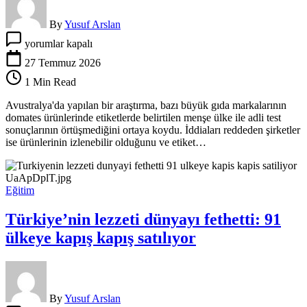
By
Yusuf Arslan
Çin
yorumlar kapalı
domatesi
tartışma
27 Temmuz 2026
yarattı:
1 Min Read
Etiket
başka,
Avustralya'da yapılan bir araştırma, bazı büyük gıda markalarının
içerik
domates ürünlerinde etiketlerde belirtilen menşe ülke ile adli test
başka
sonuçlarının örtüşmediğini ortaya koydu. İddiaları reddeden şirketler
için
ise ürünlerinin izlenebilir olduğunu ve etiket…
Eğitim
Türkiye’nin lezzeti dünyayı fethetti: 91
ülkeye kapış kapış satılıyor
By
Yusuf Arslan