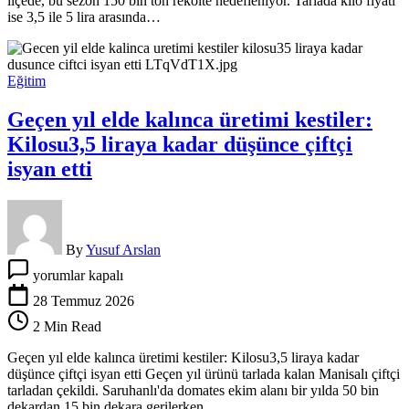
ilçede, bu sezon 150 bin ton rekolte hedefleniyor. Tarlada kilo fiyatı
için
ise 3,5 ile 5 lira arasında…
Eğitim
Geçen yıl elde kalınca üretimi kestiler:
Kilosu3,5 liraya kadar düşünce çiftçi
isyan etti
By
Yusuf Arslan
Geçen
yorumlar kapalı
yıl
elde
28 Temmuz 2026
kalınca
2 Min Read
üretimi
kestiler:
Geçen yıl elde kalınca üretimi kestiler: Kilosu3,5 liraya kadar
Kilosu3,5
düşünce çiftçi isyan etti Geçen yıl ürünü tarlada kalan Manisalı çiftçi
liraya
tarladan çekildi. Saruhanlı'da domates ekim alanı bir yılda 50 bin
kadar
dekardan 15 bin dekara gerilerken,…