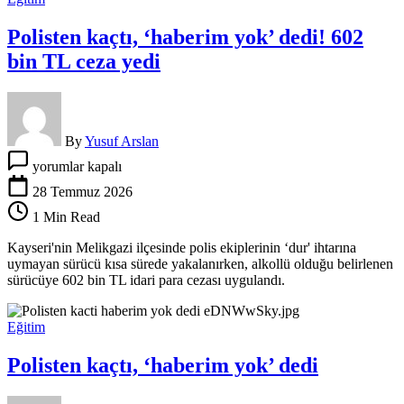
Polisten kaçtı, ‘haberim yok’ dedi! 602
bin TL ceza yedi
By
Yusuf Arslan
Polisten
yorumlar kapalı
kaçtı,
‘haberim
28 Temmuz 2026
yok’
1 Min Read
dedi!
602
Kayseri'nin Melikgazi ilçesinde polis ekiplerinin ‘dur' ihtarına
bin
uymayan sürücü kısa sürede yakalanırken, alkollü olduğu belirlenen
TL
sürücüye 602 bin TL idari para cezası uygulandı.
ceza
yedi
için
Eğitim
Polisten kaçtı, ‘haberim yok’ dedi