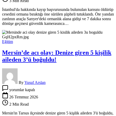
3 Min Read
belli
oldu!
İstanbul'da hakkında kayıp başvurusunda bulunulan karısını öldürüp
Ormanlık
cesedini ormana bıraktığı öne sürülen şüpheli tutuklandı. Öte yandan
alandan
zanlının araçla Sarıyer'deki ormanlık alana gidişi ve 7 dakika sonra
yeni
dönüşe geçmesi güvenlik kamerasınca…
görüntüler
ortaya
çıktı
için
Eğitim
Mersin’de acı olay: Denize giren 5 kişilik
aileden 3’ü boğuldu!
By
Yusuf Arslan
Mersin’de
yorumlar kapalı
acı
olay:
26 Temmuz 2026
Denize
2 Min Read
giren
5
Mersin'in Tarsus ilçesinde denize giren 5 kişilik aileden 3'ü boğuldu,
kişilik