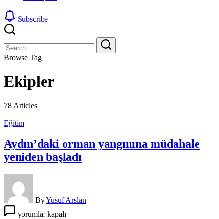
Subscribe
Close
Search
Search
Browse Tag
Ekipler
78 Articles
Eğitim
Aydın’daki orman yangınına müdahale
yeniden başladı
By
Yusuf Arslan
Aydın’daki
yorumlar kapalı
orman