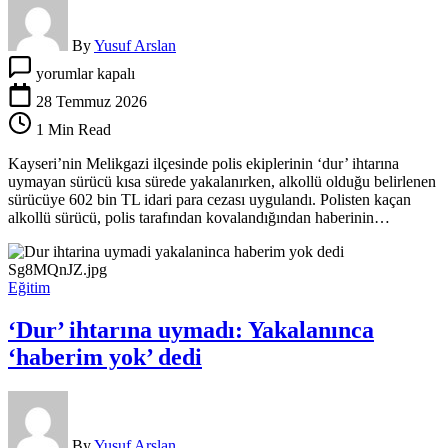
By
Yusuf Arslan
Polisten
yorumlar kapalı
kaçtı,
‘haberim
28 Temmuz 2026
yok’
1 Min Read
dedi
için
Kayseri’nin Melikgazi ilçesinde polis ekiplerinin ‘dur’ ihtarına
uymayan sürücü kısa sürede yakalanırken, alkollü olduğu belirlenen
sürücüye 602 bin TL idari para cezası uygulandı. Polisten kaçan
alkollü sürücü, polis tarafından kovalandığından haberinin…
Eğitim
‘Dur’ ihtarına uymadı: Yakalanınca
‘haberim yok’ dedi
By
Yusuf Arslan