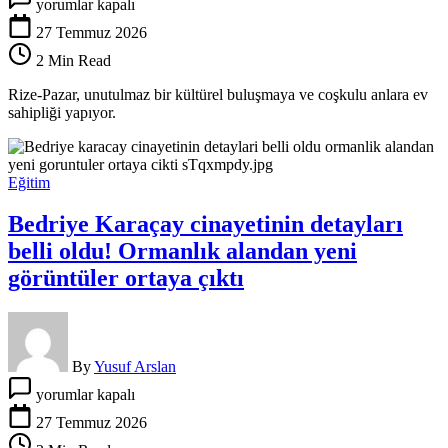
yorumlar kapalı
Pazar’da
dünya
27 Temmuz 2026
horon
2 Min Read
için
buluştu:
Rize-Pazar, unutulmaz bir kültürel buluşmaya ve coşkulu anlara ev
15.
sahipliği yapıyor.
Uluslararası
Halk
Dansları
ve
Eğitim
Tulum
Festivali
Bedriye Karaçay cinayetinin detayları
başladı
için
belli oldu! Ormanlık alandan yeni
görüntüler ortaya çıktı
By
Yusuf Arslan
Bedriye
yorumlar kapalı
Karaçay
cinayetinin
27 Temmuz 2026
detayları