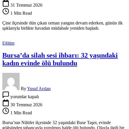
yangınına
31 Temmuz 2026
müdahale
1 Min Read
yeniden
başladı
Çine ilçesinde dün çıkan orman yangını devam ederken, günün ilk
için
ışıklarıyla birlikte havadan müdahale yeniden başladı.
Eğitim
Bursa’da silah sesi ihbarı: 32 yaşındaki
kadın evinde ölü bulundu
By
Yusuf Arslan
Bursa’da
yorumlar kapalı
silah
sesi
30 Temmuz 2026
ihbarı:
1 Min Read
32
yaşındaki
Bursa’nın Nilüfer ilçesinde 32 yaşındaki Buse Taşer, evinde
kadın
göğsünden tabancayla vurulmuş halde ölü bulundu. Olayla ilgili bir