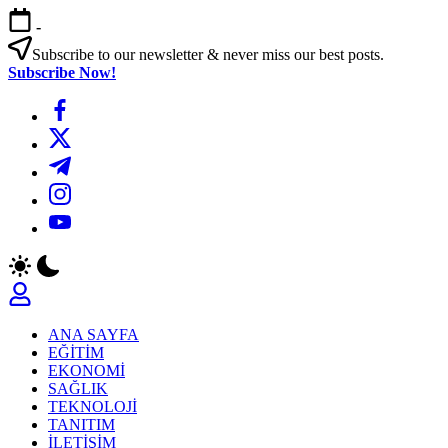
Skip
-
to
content
Subscribe to our newsletter & never miss our best posts.
Subscribe Now!
https://www.facebook.com/
https://twitter.com/
https://t.me/
https://www.instagram.com/
https://youtube.com/
ANA SAYFA
EĞİTİM
EKONOMİ
SAĞLIK
TEKNOLOJİ
TANITIM
İLETİŞİM