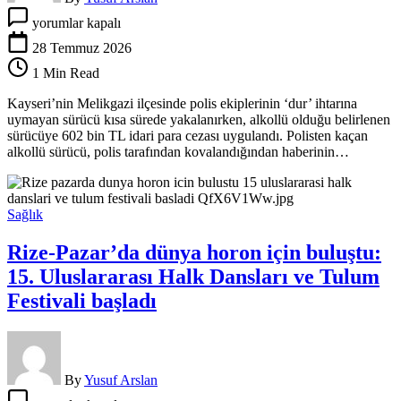
‘Dur’
yorumlar kapalı
ihtarına
uymadı:
28 Temmuz 2026
Yakalanınca
1 Min Read
‘haberim
yok’
Kayseri’nin Melikgazi ilçesinde polis ekiplerinin ‘dur’ ihtarına
dedi
uymayan sürücü kısa sürede yakalanırken, alkollü olduğu belirlenen
için
sürücüye 602 bin TL idari para cezası uygulandı. Polisten kaçan
alkollü sürücü, polis tarafından kovalandığından haberinin…
Sağlık
Rize-Pazar’da dünya horon için buluştu:
15. Uluslararası Halk Dansları ve Tulum
Festivali başladı
By
Yusuf Arslan
Rize-