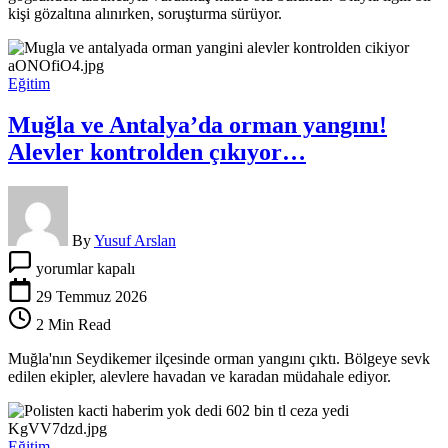
evinde
kişi gözaltına alınırken, soruşturma sürüyor.
ölü
bulundu
için
Eğitim
Muğla ve Antalya’da orman yangını!
Alevler kontrolden çıkıyor…
By
Yusuf Arslan
Muğla
yorumlar kapalı
ve
Antalya’da
29 Temmuz 2026
orman
2 Min Read
yangını!
Alevler
Muğla'nın Seydikemer ilçesinde orman yangını çıktı. Bölgeye sevk
kontrolden
edilen ekipler, alevlere havadan ve karadan müdahale ediyor.
çıkıyor…
için
Eğitim