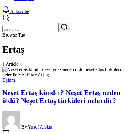
Subscribe
Close
Search
Search
Browse Tag
Ertaş
1 Article
Eğitim
Neşet Ertaş kimdir? Neşet Ertaş neden
öldü? Neşet Ertaş türküleri nelerdir?
By
Yusuf Arslan
Neşet