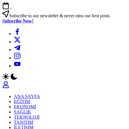
Skip
-
to
content
Subscribe to our newsletter & never miss our best posts.
Subscribe Now!
https://www.facebook.com/
https://twitter.com/
https://t.me/
https://www.instagram.com/
https://youtube.com/
ANA SAYFA
EĞİTİM
EKONOMİ
SAĞLIK
TEKNOLOJİ
TANITIM
İLETİŞİM