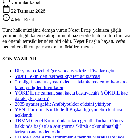
yorumlar kapalı
Ertaş
kimdir?
22 Temmuz 2026
Neşet
4 Min Read
Ertaş
neden
Türk halk müziğine damga vuran Neşet Ertaş, yalnızca güçlü
öldü?
yorumu değil, kaleme aldığı unutulmaz eserlerle de kültürel mirasın
Neşet
en önemli temsilcilerinden biri oldu. Neşet Ertaş'ın hayatı, vefat
Ertaş
nedeni ve dillere pelesenk olan türküleri merak…
türküleri
nelerdir?
SON YAZILAR
için
Bir yanda dizel, diğer yanda gaz krizi: Fiyatlar uçtu
Yusuf Tekin’den ‘serbest kıyafet’ açıklaması
‘Tebligat bana ulaşmadı’ dedi… Mahkemeden milyonlarca
kiracıyı ilgilendiren karar
YÖKDİL ne zaman, saat kaçta başlayacak? YÖKDİL kaç
dakika, kaç soru?
2035 uyarısı geldi: Antibiyotikler etkisini yitiriyor
YENİ Parti’nin Kırıkkale İl Başkanlığı yönetim kadrosu
açıklandı
TBMM Genel Kurulu’nda ortam gerildi: Turhan Çömez
hakkında başlatılan soruşturma ‘kürsü dokunulmazlığı’
tartışmasına neden oldu
Claude Code Artık Oturumlar Arasında Mesajlaşabiliyor