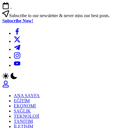
Skip
-
to
content
Subscribe to our newsletter & never miss our best posts.
Subscribe Now!
https://www.facebook.com/
https://twitter.com/
https://t.me/
https://www.instagram.com/
https://youtube.com/
ANA SAYFA
EĞİTİM
EKONOMİ
SAĞLIK
TEKNOLOJİ
TANITIM
İLETİŞİM