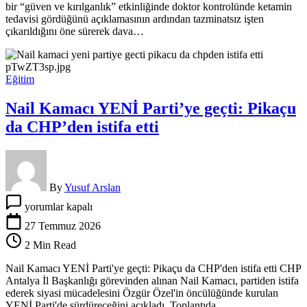
bir “güven ve kırılganlık” etkinliğinde doktor kontrolünde ketamin
dava!
tedavisi gördüğünü açıklamasının ardından tazminatsız işten
için
çıkarıldığını öne sürerek dava…
Eğitim
Nail Kamacı YENİ Parti’ye geçti: Pikaçu
da CHP’den istifa etti
By
Yusuf Arslan
Nail
yorumlar kapalı
Kamacı
YENİ
27 Temmuz 2026
Parti’ye
2 Min Read
geçti:
Pikaçu
Nail Kamacı YENİ Parti'ye geçti: Pikaçu da CHP'den istifa etti CHP
da
Antalya İl Başkanlığı görevinden alınan Nail Kamacı, partiden istifa
CHP’den
ederek siyasi mücadelesini Özgür Özel'in öncülüğünde kurulan
istifa
YENİ Parti'de sürdüreceğini açıkladı. Toplantıda,…