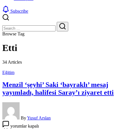
Subscribe
Close
Search
Search
Browse Tag
Etti
34 Articles
Eğitim
Menzil ‘şeyhi’ Saki ‘bayraklı’ mesaj
yayımladı, halifesi Saray’ı ziyaret etti
By
Yusuf Arslan
Menzil
yorumlar kapalı
‘şeyhi’