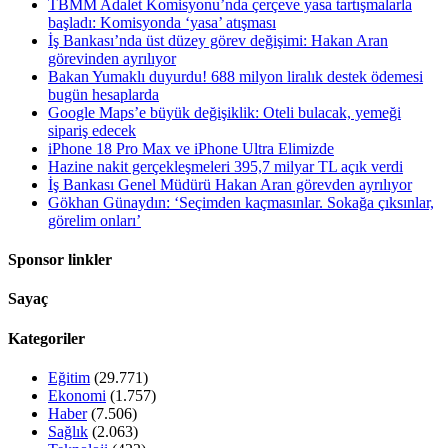
TBMM Adalet Komisyonu’nda çerçeve yasa tartışmalarla
başladı: Komisyonda ‘yasa’ atışması
İş Bankası’nda üst düzey görev değişimi: Hakan Aran
görevinden ayrılıyor
Bakan Yumaklı duyurdu! 688 milyon liralık destek ödemesi
bugün hesaplarda
Google Maps’e büyük değişiklik: Oteli bulacak, yemeği
sipariş edecek
iPhone 18 Pro Max ve iPhone Ultra Elimizde
Hazine nakit gerçekleşmeleri 395,7 milyar TL açık verdi
İş Bankası Genel Müdürü Hakan Aran görevden ayrılıyor
Gökhan Günaydın: ‘Seçimden kaçmasınlar. Sokağa çıksınlar,
görelim onları’
Sponsor linkler
Sayaç
Kategoriler
Eğitim
(29.771)
Ekonomi
(1.757)
Haber
(7.506)
Sağlık
(2.063)