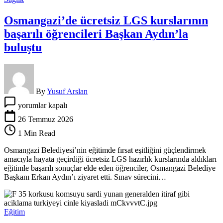
Osmangazi’de ücretsiz LGS kurslarının
başarılı öğrencileri Başkan Aydın’la
buluştu
By
Yusuf Arslan
Osmangazi’de
yorumlar kapalı
ücretsiz
LGS
26 Temmuz 2026
kurslarının
1 Min Read
başarılı
öğrencileri
Osmangazi Belediyesi’nin eğitimde fırsat eşitliğini güçlendirmek
Başkan
amacıyla hayata geçirdiği ücretsiz LGS hazırlık kurslarında aldıkları
Aydın’la
eğitimle başarılı sonuçlar elde eden öğrenciler, Osmangazi Belediye
buluştu
Başkanı Erkan Aydın’ı ziyaret etti. Sınav sürecini…
için
Eğitim