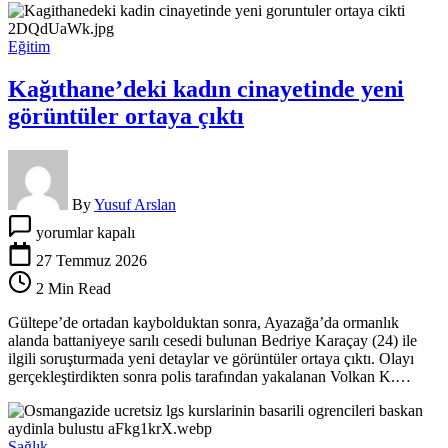
7
dakika
sürdü
Eğitim
için
Kağıthane’deki kadın cinayetinde yeni
görüntüler ortaya çıktı
By
Yusuf Arslan
Kağıthane’deki
yorumlar kapalı
kadın
cinayetinde
27 Temmuz 2026
yeni
2 Min Read
görüntüler
ortaya
Gültepe’de ortadan kaybolduktan sonra, Ayazağa’da ormanlık
çıktı
alanda battaniyeye sarılı cesedi bulunan Bedriye Karaçay (24) ile
için
ilgili soruşturmada yeni detaylar ve görüntüler ortaya çıktı. Olayı
gerçekleştirdikten sonra polis tarafından yakalanan Volkan K.…
Sağlık