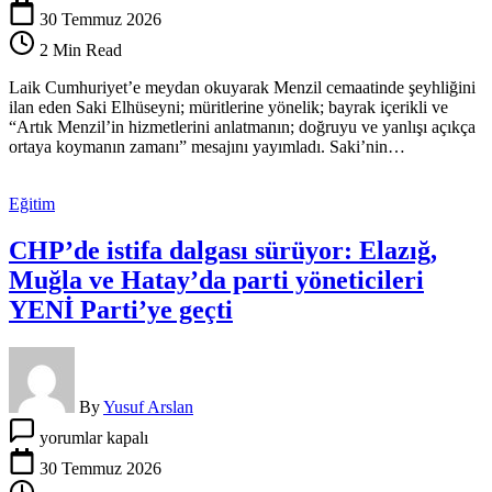
Saki
30 Temmuz 2026
‘bayraklı’
2 Min Read
mesaj
yayımladı,
Laik Cumhuriyet’e meydan okuyarak Menzil cemaatinde şeyhliğini
halifesi
ilan eden Saki Elhüseyni; müritlerine yönelik; bayrak içerikli ve
Saray’ı
“Artık Menzil’in hizmetlerini anlatmanın; doğruyu ve yanlışı açıkça
ziyaret
ortaya koymanın zamanı” mesajını yayımladı. Saki’nin…
etti
için
Eğitim
CHP’de istifa dalgası sürüyor: Elazığ,
Muğla ve Hatay’da parti yöneticileri
YENİ Parti’ye geçti
By
Yusuf Arslan
CHP’de
yorumlar kapalı
istifa
dalgası
30 Temmuz 2026
sürüyor: