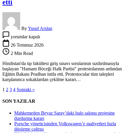
etti
By
Yusuf Arslan
Hamam
yorumlar kapalı
Böceği
Partisi
26 Temmuz 2026
bakanı
2 Min Read
yedi:
İstifa
Hindistan'da tıp fakültesi giriş sınavı sorularının sızdırılmasıyla
etti
başlayan "Hamam Böceği Halk Partisi" protestolarının ardından
için
Eğitim Bakanı Pradhan istifa etti. Protestocular tüm talepleri
karşılanınca sokaklardan çekilme kararı…
1
2
3
4
Sonraki »
SON YAZILAR
Mahkemeden Beyaz Saray’daki balo salonu projesine
durdurma kararı
Porsche yöneticisinden Volkswagen’e maliyetleri hızla
düşürme çağrısı