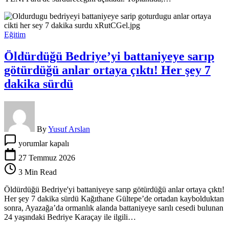
etti
için
Eğitim
Öldürdüğü Bedriye’yi battaniyeye sarıp
götürdüğü anlar ortaya çıktı! Her şey 7
dakika sürdü
By
Yusuf Arslan
Öldürdüğü
yorumlar kapalı
Bedriye’yi
battaniyeye
27 Temmuz 2026
sarıp
3 Min Read
götürdüğü
anlar
Öldürdüğü Bedriye'yi battaniyeye sarıp götürdüğü anlar ortaya çıktı!
ortaya
Her şey 7 dakika sürdü Kağıthane Gültepe’de ortadan kaybolduktan
çıktı!
sonra, Ayazağa’da ormanlık alanda battaniyeye sarılı cesedi bulunan
Her
24 yaşındaki Bedriye Karaçay ile ilgili…
şey