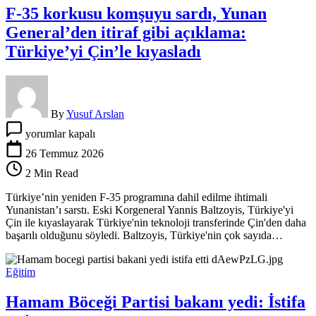
F-35 korkusu komşuyu sardı, Yunan
General’den itiraf gibi açıklama:
Türkiye’yi Çin’le kıyasladı
By
Yusuf Arslan
F-
yorumlar kapalı
35
korkusu
26 Temmuz 2026
komşuyu
2 Min Read
sardı,
Yunan
Türkiye’nin yeniden F-35 programına dahil edilme ihtimali
General’den
Yunanistan’ı sarstı. Eski Korgeneral Yannis Baltzoyis, Türkiye'yi
itiraf
Çin ile kıyaslayarak Türkiye'nin teknoloji transferinde Çin'den daha
gibi
başarılı olduğunu söyledi. Baltzoyis, Türkiye'nin çok sayıda…
açıklama:
Türkiye’yi
Çin’le
Eğitim
kıyasladı
için
Hamam Böceği Partisi bakanı yedi: İstifa