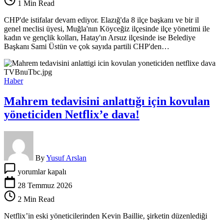
1 Min Read
Elazığ,
Muğla
CHP'de istifalar devam ediyor. Elazığ'da 8 ilçe başkanı ve bir il
ve
genel meclisi üyesi, Muğla'nın Köyceğiz ilçesinde ilçe yönetimi ile
Hatay’da
kadın ve gençlik kolları, Hatay'ın Arsuz ilçesinde ise Belediye
parti
Başkanı Sami Üstün ve çok sayıda partili CHP'den…
yöneticileri
YENİ
Parti’ye
geçti
Haber
için
Mahrem tedavisini anlattığı için kovulan
yöneticiden Netflix’e dava!
By
Yusuf Arslan
Mahrem
yorumlar kapalı
tedavisini
anlattığı
28 Temmuz 2026
için
2 Min Read
kovulan
yöneticiden
Netflix’in eski yöneticilerinden Kevin Baillie, şirketin düzenlediği
Netflix’e