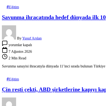
Eğitim
Savunma ihracatında hedef dünyada ilk 10
By
Yusuf Arslan
Savunma
yorumlar kapalı
ihracatında
hedef
7 Ağustos 2026
dünyada
2 Min Read
ilk
10
Savunma sanayisi ihracatıyla dünyada 11’inci sırada bulunan Türkiye il
için
Eğitim
Çin resti çekti, ABD şirketlerine kapıyı k