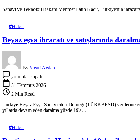
Kacır,
temmuz
Sanayi ve Teknoloji Bakanı Mehmet Fatih Kacır, Türkiye'nin ihracatta
ayı
ihracat
rakamlarını
Haber
değerlendirdi
için
Beyaz eşya ihracatı ve satışlarında daralm
By
Yusuf Arslan
Beyaz
yorumlar kapalı
eşya
ihracatı
31 Temmuz 2026
ve
2 Min Read
satışlarında
daralma
Türkiye Beyaz Eşya Sanayicileri Derneği (TÜRKBESD) verilerine göre 
sürüyor
yıllarda devam eden daralma yüzde 19'a…
için
Haber