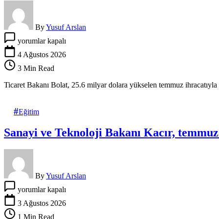
By
Yusuf Arslan
İhracat
yorumlar kapalı
temmuzda
tam
4 Ağustos 2026
3
3 Min Read
rekor
kırdı
Ticaret Bakanı Bolat, 25.6 milyar dolara yükselen temmuz ihracatıyla ay
için
Eğitim
Sanayi ve Teknoloji Bakanı Kacır, temmuz 
By
Yusuf Arslan
Sanayi
yorumlar kapalı
ve
Teknoloji
3 Ağustos 2026
Bakanı
1 Min Read