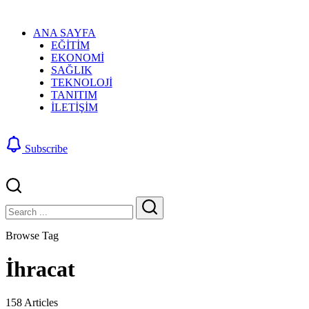
ANA SAYFA
EĞİTİM
EKONOMİ
SAĞLIK
TEKNOLOJİ
TANITIM
İLETİŞİM
Subscribe
Close
Search
Search
Browse Tag
İhracat
158 Articles