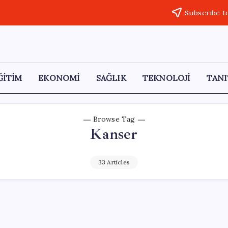
Subscribe t
ĞİTİM
EKONOMİ
SAĞLIK
TEKNOLOJİ
TANI
Browse Tag
Kanser
33 Articles