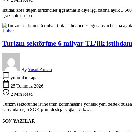
2 Min Read
tesis
krize
İktidar, zora düşen turizmciler işçi atmasın diye işçi başına aylık 3.50
terk
işsiz kalma riski…
edildi
için
Haber
Turizm sektörüne 6 milyar TL’lik istihdam 
By
Yusuf Arslan
Turizm
yorumlar kapalı
sektörüne
6
25 Temmuz 2026
milyar
2 Min Read
TL’lik
istihdam
Turizm sektöründe istihdamın korunmasına yönelik yeni destek düzenl
desteği:
çalışanları için SGK prim desteği sağlanacak.…
Çalışan
başına
SON YAZILAR
aylık
3