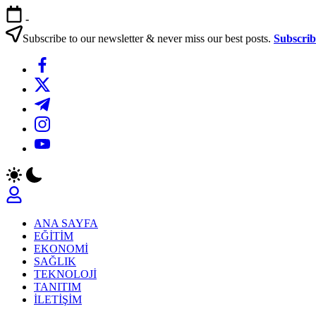
Skip
-
to
content
Subscribe to our newsletter & never miss our best posts.
Subscri
https://www.facebook.com/
https://twitter.com/
https://t.me/
https://www.instagram.com/
https://youtube.com/
ANA SAYFA
EĞİTİM
EKONOMİ
SAĞLIK
TEKNOLOJİ
TANITIM
İLETİŞİM