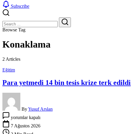
Subscribe
Close
Search
Search
Browse Tag
Konaklama
2 Articles
Eğitim
Para yetmedi 14 bin tesis krize terk edildi
By
Yusuf Arslan
Para
yorumlar kapalı
yetmedi
14
7 Ağustos 2026
bin