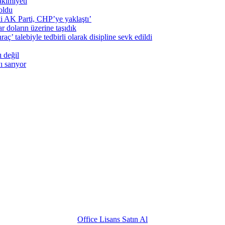
kimiyeti
oldu
i AK Parti, CHP’ye yaklaştı’
 doların üzerine taşıdık
 talebiyle tedbirli olarak disipline sevk edildi
 değil
ı sarıyor
Office Lisans Satın Al